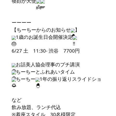
寝顔が天使
ーーーー
【ちーちーからのお知らせ
】
1歳のお誕生日会開催決定
6/27 土 11:30- 渋谷 7700円
お話美人協会理事のプチ講演
ちーちーとふれあいタイム
ちーちー
1年の振り返りスライドショ
ー
など
飲み放題、ランチ代込
※着座スタイル 30名様限定