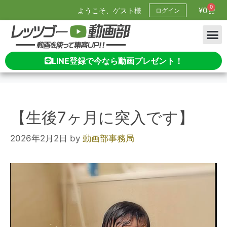
0
¥
0
ようこそ、ゲスト様
ログイン
LINE登録で今なら動画プレゼント！
【生後7ヶ月に突入です】
2026年2月2日
by
動画部事務局