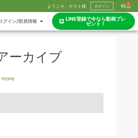
0
¥
0
ようこそ、ゲスト様
ログイン
LINE登録で今なら動画プレ
ログイン/部員情報
ゼント！
 アーカイブ
 more