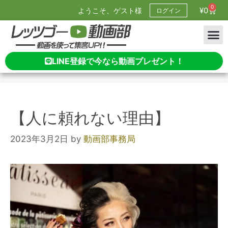
0
¥
0
ようこそ、ゲスト様
ログイン
LINE登録で今なら動画プレゼント！
【人に頼れない理由】
2023年3月2日
by
動画部事務局