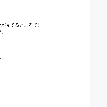
なが見てるところで）
で。
ー