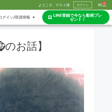
0
¥
0
ようこそ、ゲスト様
ログイン
LINE登録で今なら動画プレ
ログイン/部員情報
ゼント！
のお話】