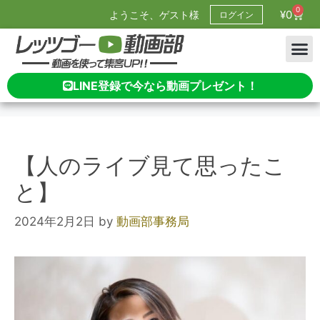
0
¥
0
ようこそ、ゲスト様
ログイン
LINE登録で今なら動画プレゼント！
【人のライブ見て思ったこ
と】
2024年2月2日
by
動画部事務局